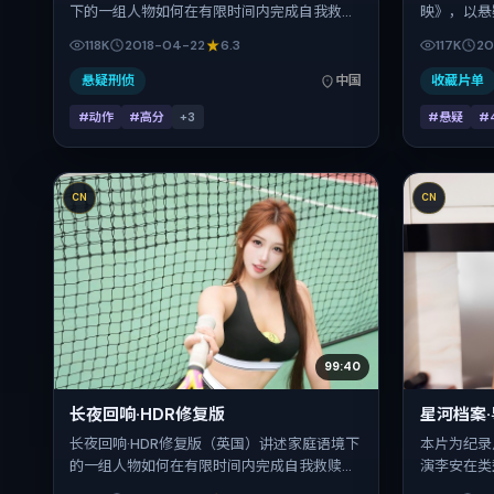
下的一组人物如何在有限时间内完成自我救
映》，以悬
赎。朴赞郁把控整体视听语言，张译、安妮·海
用冷峻镜头
118K
2018-04-22
6.3
117K
20
瑟薇、孔刘、瑛太的表演层次丰富。影片定于
松坂桃李、
2018-04-22 起陆续登陆院线与网络平台，春
间：2018
悬疑刑侦
中国
收藏片单
季档公映，片长108分钟。
质感与类型
#动作
#高分
+
3
#悬疑
#
CN
CN
99:40
长夜回响·HDR修复版
星河档案
长夜回响·HDR修复版（英国）讲述家庭语境下
本片为纪录
的一组人物如何在有限时间内完成自我救赎。
演李安在类
刁亦男把控整体视听语言，全智贤、金城武、
渤、吴京、