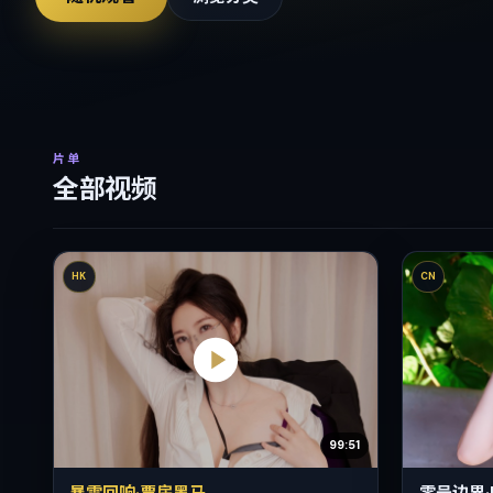
片单
全部视频
HK
CN
99:51