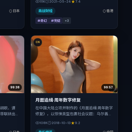
111K
2021-05-24
7.4
力推进人物
然、谭卓、木村拓哉、基里安·墨菲、赞达亚的
日本首映（春
表演层次丰富。影片定于 2021-05-24 起陆续
日本
商战财经
香港
强情节与细腻
登陆院线与网络平台，春季档公映，片长124
#奇幻
#完结
+
3
分钟。
CN
99:38
99:57
月面追缉·周年数字修复
，胡歌、谭
在中国大陆立项并制作的《月面追缉·周年数字
墨菲联袂出
修复》，以惊悚类型包裹社会议题：乌尔善擅
事锚定在日
长用冷峻镜头推进悬念，沈腾、古天乐、汤
108K
2018-10-13
9.2
人物抉择与
唯、王凯、舒淇、王景春的对手戏为看点之
映（国庆档前
一。上映时间：2018-10-13；片长118分钟；适