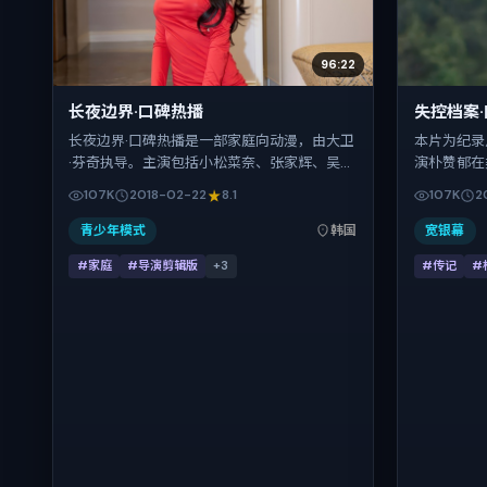
96:22
长夜边界·口碑热播
失控档案
长夜边界·口碑热播是一部家庭向动漫，由大卫
本片为纪录
·芬奇执导。主演包括小松菜奈、张家辉、吴
演朴赞郁在
京、古天乐。作品主要在韩国取景与发行，
龙、柯震东
107K
2018-02-22
8.1
107K
2
2018年春节档前后与观众见面，首映日期
多重关系线
2018-02-22，正片时长96分钟。
品背景为英国
青少年模式
韩国
宽银幕
映登记日 20
#家庭
#导演剪辑版
+
3
#传记
#
张弛有度。