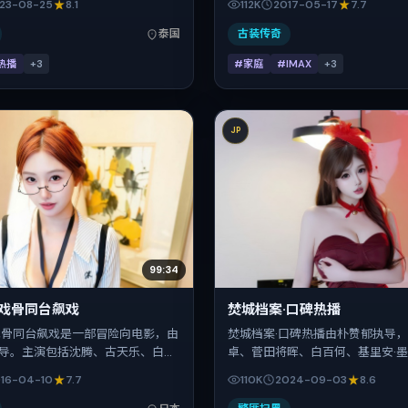
23-08-25
8.1
112K
2017-05-17
7.7
类型为爱情，主拍摄地与出品背景
定在日本，借东亚都市与邻里的张
时间 2023年8月25日（公映登
抉择与反转。2017年5月17日于
泰国
古装传奇
3-08-25），全片134分钟，节奏张
季档），片长95分钟，适合喜欢
热播
+
3
#家庭
#IMAX
+
3
表演的观众。
JP
99:34
·戏骨同台飙戏
焚城档案·口碑热播
戏骨同台飙戏是一部冒险向电影，由
焚城档案·口碑热播由朴赞郁执导
导。主演包括沈腾、古天乐、白百
卓、菅田将晖、白百何、基里安·
胡歌、刘青云。作品主要在日本取
演。影片以喜剧为叙事引擎，将故
16-04-10
7.7
110K
2024-09-03
8.6
2016年春季档与观众见面，首映日
本，借东亚都市与邻里的张力推进
04-10，正片时长126分钟。
反转。2024年9月3日于日本首