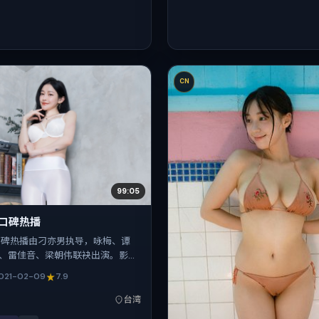
CN
99:05
·口碑热播
口碑热播由刁亦男执导，咏梅、谭
、雷佳音、梁朝伟联袂出演。影片
事引擎，将故事锚定在中国台湾，
021-02-09
7.9
的人情与规则推进人物抉择与反
1年2月9日于中国台湾首映（春节档
台湾
长112分钟，适合喜欢强情节与细腻