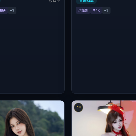
日本
警匪扫黑
后），片长127分钟，适合喜欢强
首映
+
3
#喜剧
#4K
+
3
表演的观众。
CN