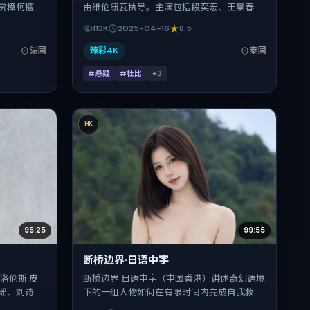
贾樟柯擅长
由维伦纽瓦执导。主演包括段奕宏、王景春、
艺珍、周
全智贤、刘德华、宋佳。作品主要在泰国取景
113K
2025-04-16
8.5
一。上映时
与发行，2025年春季档与观众见面，首映日
；适合关注现
期 2025-04-16，正片时长133分钟。
法国
臻彩4K
泰国
#悬疑
#杜比
+
3
HK
95:25
99:55
断桥边界·日语中字
洛伦斯·皮
断桥边界·日语中字（中国香港）讲述奇幻语境
瑶、刘诗诗
下的一组人物如何在有限时间内完成自我救
，将故事锚
赎。冯小刚把控整体视听语言，梁朝伟、刘昊