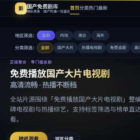
国产免费剧库
首页
分类
热门
最新
影
臻彩高清 · 国产热播一站直达
地区筛选：
全部
内地
港台
海外
分类筛选：
全部
国产大片
热播电视剧
免费追剧
高
免费播放国产大片电视剧
-
国产
正版聚合 · 零门槛追剧
免费播放国产大片电视剧
高清流畅 · 热播不断档
全站片源围绕「
免费播放国产大片电视剧
」整
碑电视剧与热播综艺，支持标签筛选与榜单直
看。
随机观看
浏览分类