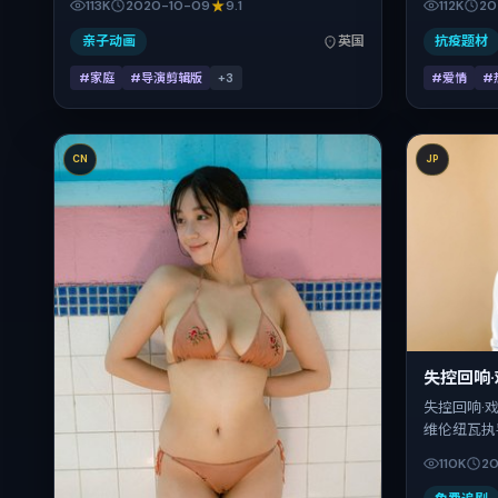
113K
2020-10-09
9.1
112K
20
秦昊、小松菜奈、汤唯的表演层次丰富。影片
系线。故事
定于 2020-10-09 起陆续登陆院线与网络平
为泰国。上映
亲子动画
英国
抗疫题材
台，国庆档前后公映，片长110分钟。
记日 202
#家庭
#导演剪辑版
+
3
#爱情
#
弛有度。
CN
JP
失控回响
失控回响·
维伦纽瓦执
何、白宇、
110K
20
景与发行，
期 2016-