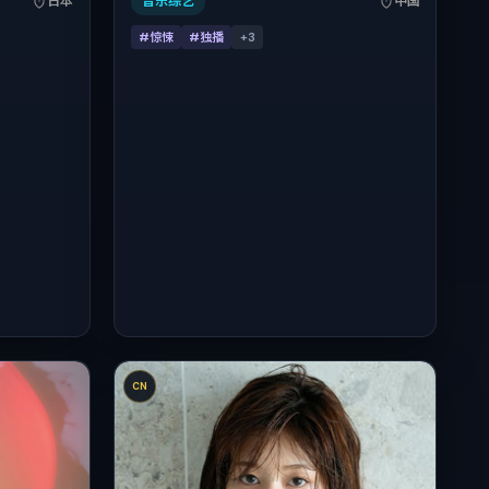
日本
音乐综艺
中国
情节与细腻
合关注现实质感与类型片结构的观众。
#惊悚
#独播
+
3
CN