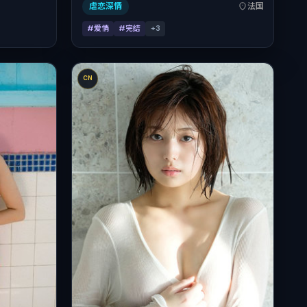
2025-12-06 起陆续登陆院线与网络平台，贺
虐恋深情
法国
岁档前后公映，片长101分钟。
#爱情
#完结
+
3
CN