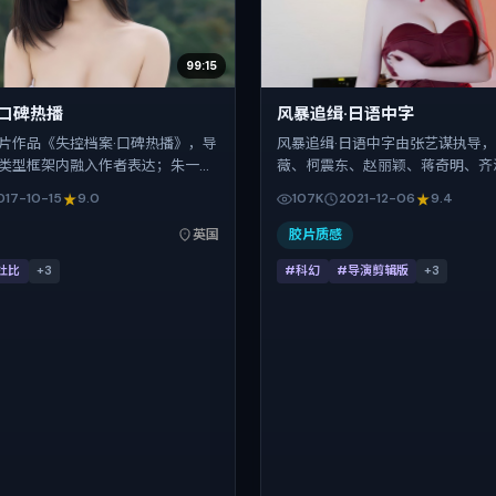
99:15
·口碑热播
风暴追缉·日语中字
片作品《失控档案·口碑热播》，导
风暴追缉·日语中字由张艺谋执导，
类型框架内融入作者表达；朱一
薇、柯震东、赵丽颖、蒋奇明、齐
、小松菜奈、长泽雅美在片中承担
演。影片以科幻为叙事引擎，将故
017-10-15
9.0
107K
2021-12-06
9.4
。故事类型为传记，主拍摄地与出
国，借当代中国的现实肌理推进人
。上映时间 2017年10月15日（公
转。2021年12月6日于泰国首映
英国
胶片质感
17-10-15），全片161分钟，节奏
后），片长117分钟，适合喜欢强
杜比
+
3
#科幻
#导演剪辑版
+
3
演的观众。