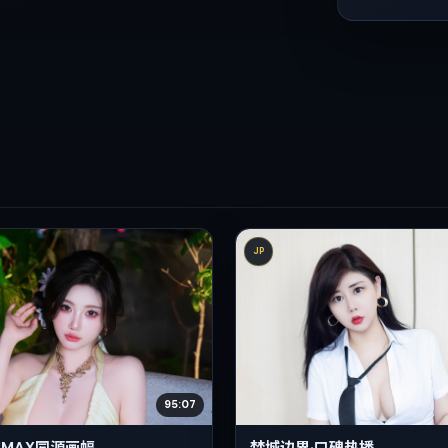
JP
95:07