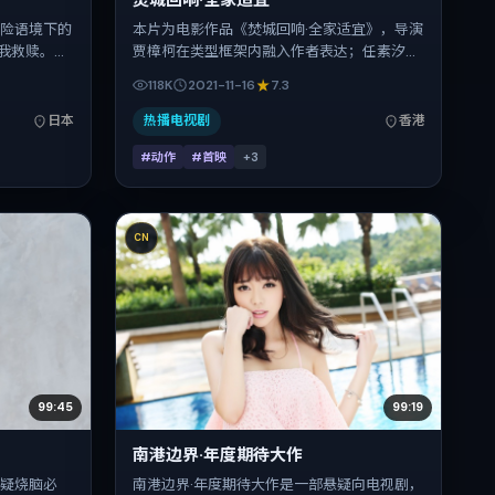
焚城回响·全家适宜
冒险语境下的
本片为电影作品《焚城回响·全家适宜》，导演
我救赎。丹
贾樟柯在类型框架内融入作者表达；任素汐、
，周迅、赵丽
全智贤、倪妮、张震在片中承担多重关系线。
118K
2021-11-16
7.3
表演层次丰
故事类型为动作，主拍摄地与出品背景为中国
陆续登陆院线与
香港。上映时间 2021年11月16日（公映登记日
日本
热播电视剧
香港
分钟。
2021-11-16），全片121分钟，节奏张弛有度。
#动作
#首映
+
3
CN
99:45
99:19
南港边界·年度期待大作
悬疑烧脑必
南港边界·年度期待大作是一部悬疑向电视剧，