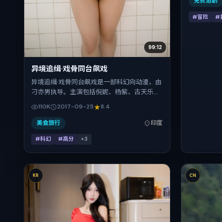
免费追剧
#冒险
#
99:12
异境追缉·戏骨同台飙戏
异境追缉·戏骨同台飙戏是一部科幻向动漫，由
刁亦男执导。主演包括倪妮、杨紫、古天乐、
孙艺珍、王景春。作品主要在印度取景与发
110K
2017-09-25
8.4
行，2017年国庆档前后与观众见面，首映日期
2017-09-25，正片时长151分钟。
美食旅行
印度
#科幻
#高分
+
3
KR
CN