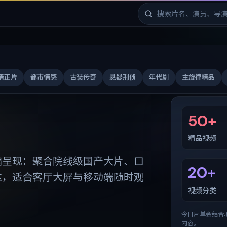
清正片
都市情感
古装传奇
悬疑刑侦
年代剧
主旋律精品
免费剧库
50+
精品视频
编呈现：聚合院线级国产大片、口
20+
达，适合客厅大屏与移动端随时观
视频分类
今日片单会结合
内容。