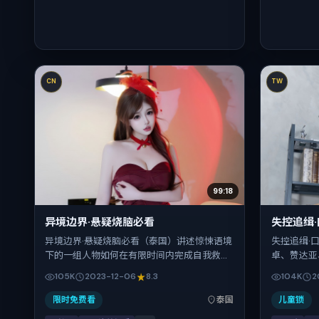
CN
TW
99:18
异境边界·悬疑烧脑必看
失控追缉
异境边界·悬疑烧脑必看（泰国）讲述惊悚语境
失控追缉·
下的一组人物如何在有限时间内完成自我救
卓、赞达亚
赎。王家卫把控整体视听语言，弗洛伦斯·皮
以冒险为叙
105K
2023-12-06
8.3
104K
2
尤、汤唯、张子枫、长泽雅美的表演层次丰
借华语社会
富。影片定于 2023-12-06 起陆续登陆院线与
转。202
限时免费看
泰国
儿童锁
网络平台，贺岁档前后公映，片长136分钟。
前后），片