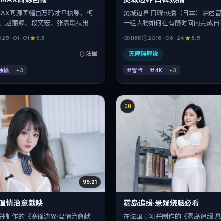
IMAX同源画幅
焚城边界·口碑热播
IMAX同源画幅由万玛才旦执导，柯
焚城边界·口碑热播（日本）讲述
、赵丽颖、段奕宏、张震联袂出
一组人物如何在有限时间内完成自
爱情为叙事引擎，将故事锚定在法
尼斯·维伦纽瓦把控整体视听语言
025-01-01
6.3
118K
2016-08-24
8.5
化视角下的群像碰撞推进人物抉择
颖、基里安·墨菲、吴京、孔刘的
025年1月1日于法国首映（春节档前
富。影片定于 2016-08-24 起
法国
无障碍解说
95分钟，适合喜欢强情节与细腻表
网络平台，暑期档公映，片长139
独播
+
3
#冒险
#4K
+
3
CN
99:21
·温情治愈献映
雾岛追缉·悬疑烧脑必看
并制作的《寒锋边界·温情治愈献
在法国立项并制作的《雾岛追缉·