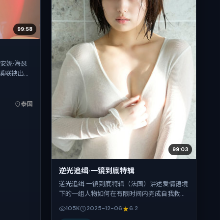
99:58
安妮·海瑟
溪联袂出
事锚定在泰
物抉择与反
（贺岁档前
泰国
情节与细腻表
99:03
逆光追缉·一镜到底特辑
逆光追缉·一镜到底特辑（法国）讲述爱情语境
下的一组人物如何在有限时间内完成自我救
赎。文牧野把控整体视听语言，李秉宪、小松
105K
2025-12-06
6.2
菜奈、胡歌、齐溪的表演层次丰富。影片定于