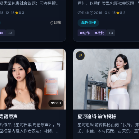
疑类型包裹社会议题：刁亦男擅长
看》，以动作类型包裹社会议题：
推进悬念，木村拓哉、小松菜奈、
用冷峻镜头推进悬念，安藤樱、孙
18-12-18
8.3
114K
2016-04-18
8.2
杨幂的对手戏为看点之一。上映时
迅、汤唯、童瑶的对手戏为看点之
-12-18；片长151分钟；适合关注现实
间：2016-04-18；片长99分钟
印度
海外佳作
片结构的观众。
实质感与类型片结构的观众。
4K
+
3
#动作
#杜比
+
3
JP
99:30
·粤语原声
星河追缉·前传揭秘
片作品《星河档案·粤语原声》，导
星河追缉·前传揭秘由诺兰执导，弗
型框架内融入作者表达；咏梅、黄
尤、宋佳、木村拓哉、古天乐、童
金城武、梁朝伟在片中承担多重关
联袂出演。影片以家庭为叙事引擎