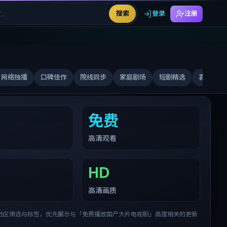
搜索
登录
注册
网络独播
口碑佳作
院线同步
家庭剧场
短剧精选
喜剧合家
免费
高清观看
HD
高清画质
地区筛选与标签，优先展示与「
免费播放国产大片电视剧
」高度相关的更新