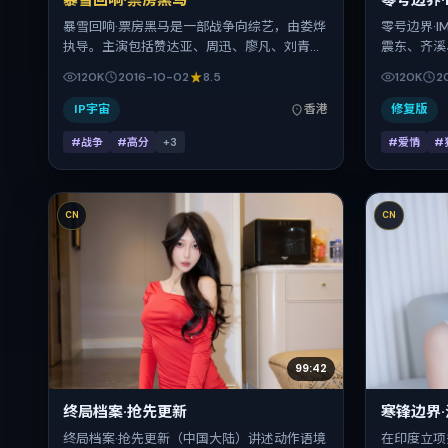
暴雪回响·票房黑马
零号边界·
暴雪回响·票房黑马是一部战争向综艺，由娄烨
零号边界·
执导。主演包括赞达亚、周迅、廖凡、刘青
震东、齐溪
云。作品主要在中国香港取景与发行，2016年
演。影片以
120K
2016-10-02
8.5
120K
2
国庆档前后与观众见面，首映日期 2016-10-
国，借跨文
02，正片时长159分钟。
与反转。2
IP宇宙
香港
修复版
后），片长
#战争
#高分
+
3
#爱情
#
演的观众。
CN
CN
99:42
终局档案·抢先更新
寒锋边界
终局档案·抢先更新（中国大陆）讲述动作语境
在印度立项